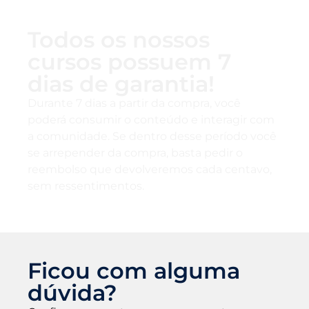
Todos os nossos
cursos possuem 7
dias de garantia!
Durante 7 dias a partir da compra, você
poderá consumir o conteúdo e interagir com
a comunidade. Se dentro desse período você
se arrepender da compra, basta pedir o
reembolso que devolveremos cada centavo,
sem ressentimentos.
Ficou com alguma
dúvida?